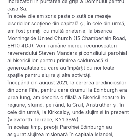
încrezători în purtarea de grijă a Domnului pentru
casa Sa.
În acele zile am scris peste o sută de mesaje
bisericilor scoțiene din capitală și, în cele din urmă,
am fost primiți, cu multă prietenie, la biserica
Morningside United Church (15 Chamberlain Road,
EH10 4DJ). Vom rămâne mereu recunoscători
reverendului Steven Manders și consiliului parohial
al bisericii lor pentru primirea călduroasă și
generozitatea cu care au împărțit cu noi toate
spațiile pentru slujire și alte activități.
Începând din august 2021, la cererea credincioșilor
din zona Fife, pentru care drumul la Edinburgh era
prea lung, am deschis o filială a Bisericii noastre în
regiune, slujind, pe rând, la Crail, Anstruther și, în
cele din urmă, la Kirkcaldy, unde slujim și în prezent
(Viewforth Terrace, KY1 3BW).
În același timp, preoții Parohiei Edinburgh au
asigurat slujirea misionară în capitala Islandei,