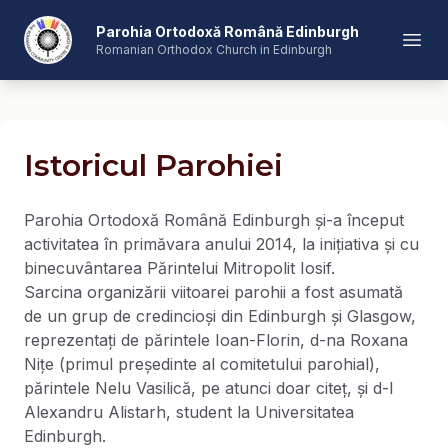
Romanian Orthodox Church in Edinburgh
Parohia Ortodoxă Română Edinburgh
Open
Romanian Orthodox Church in Edinburgh
Istoricul Parohiei
Parohia Ortodoxă Română Edinburgh și-a început
activitatea în primăvara anului 2014, la inițiativa și cu
binecuvântarea Părintelui Mitropolit Iosif.
Sarcina organizării viitoarei parohii a fost asumată
de un grup de credincioși din Edinburgh și Glasgow,
reprezentați de părintele Ioan-Florin, d-na Roxana
Nițe (primul președinte al comitetului parohial),
părintele Nelu Vasilică, pe atunci doar citeț, și d-l
Alexandru Alistarh, student la Universitatea
Edinburgh.