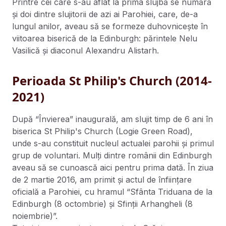
Printre cei care s-au aflat la prima slujbă se numără
și doi dintre slujitorii de azi ai Parohiei, care, de-a
lungul anilor, aveau să se formeze duhovnicește în
viitoarea biserică de la Edinburgh: părintele Nelu
Vasilică și diaconul Alexandru Alistarh.
Perioada St Philip's Church (2014-
2021)
După “Învierea” inaugurală, am slujit timp de 6 ani în
biserica St Philip's Church (Logie Green Road),
unde s-au constituit nucleul actualei parohii și primul
grup de voluntari. Mulți dintre românii din Edinburgh
aveau să se cunoască aici pentru prima dată. În ziua
de 2 martie 2016, am primit și actul de înființare
oficială a Parohiei, cu hramul “Sfânta Triduana de la
Edinburgh (8 octombrie) și Sfinții Arhangheli (8
noiembrie)”.