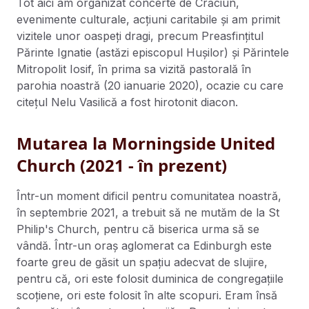
Tot aici am organizat concerte de Crăciun,
evenimente culturale, acțiuni caritabile și am primit
vizitele unor oaspeți dragi, precum Preasfințitul
Părinte Ignatie (astăzi episcopul Hușilor) și Părintele
Mitropolit Iosif, în prima sa vizită pastorală în
parohia noastră (20 ianuarie 2020), ocazie cu care
citețul Nelu Vasilică a fost hirotonit diacon.
Mutarea la Morningside United
Church (2021 - în prezent)
Într-un moment dificil pentru comunitatea noastră,
în septembrie 2021, a trebuit să ne mutăm de la St
Philip's Church, pentru că biserica urma să se
vândă. Într-un oraș aglomerat ca Edinburgh este
foarte greu de găsit un spațiu adecvat de slujire,
pentru că, ori este folosit duminica de congregațiile
scoțiene, ori este folosit în alte scopuri. Eram însă