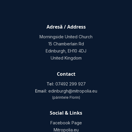
Adresă / Address
Morningside United Church
15 Chamberlain Rd
Edinburgh, EH10 4DJ
United Kingdom
Contact
Tel:
07492 299 927
Email:
edinburgh@mitropolia.eu
(părintele Florin)
Social & Links
Facebook Page
Mitropolia.eu